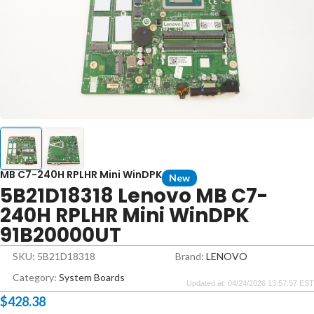
MB C7-240H RPLHR Mini WinDPK
New
5B21D18318 Lenovo MB C7-
240H RPLHR Mini WinDPK
91B20000UT
SKU: 5B21D18318
Brand:
LENOVO
Category:
System Boards
Updated at: 04/24/2026 13:57:57 EST
$
428.38